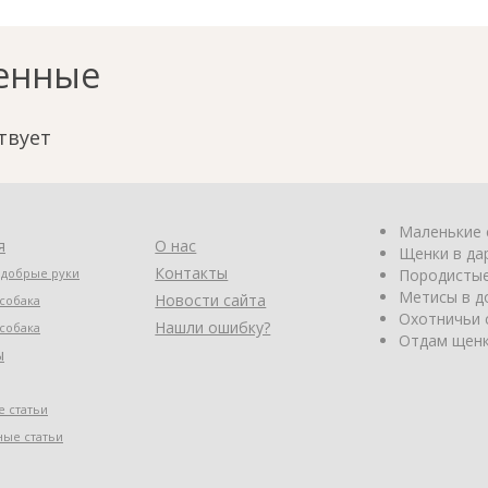
енные
твует
Маленькие 
я
О нас
Щенки в да
Контакты
 добрые руки
Породистые
Метисы в д
Новости сайта
собака
Охотничьи 
Нашли ошибку?
собака
Отдам щенк
ы
 статьи
ные статьи