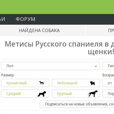
ЬИ
ФОРУМ
НАЙДЕНА СОБАКА
ПР
Метисы Русского спаниеля в д
щенки
Пол
Тип
Размер:
Возрас
Крошечный
Небольшой
от
Средний
Крупный
По
Подписаться на новые объявления, с