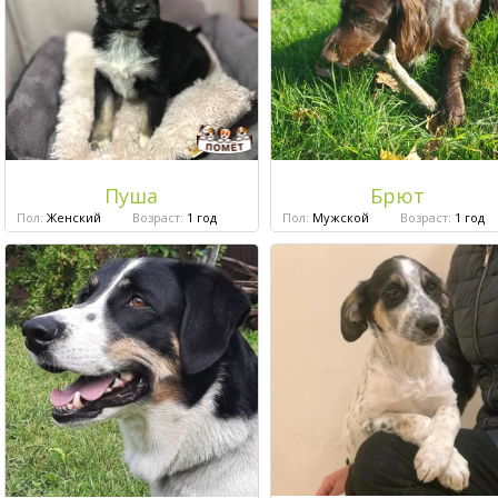
Пуша
Брют
Пол:
Женский
Возраст:
1 год
Пол:
Мужской
Возраст:
1 год