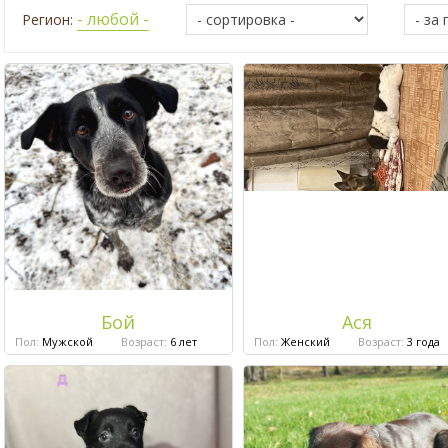
- любой -
Регион:
Бой
Ася
Пол:
Мужской
Возраст:
6 лет
Пол:
Женский
Возраст:
3 года