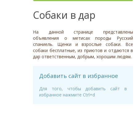
Отношение к детям
- неважно -
Необычный окрас
Средний
Крупный
Да, частично
Рыжий
Доброжелательное
Отдаётся в
Тип
Собаки в дар
Нет
Приучен к поводку
Серый
Равнодушное
- не уточнено -
Семейная
Да
Черный
Может проявить агрессию
Охранник
Нет
На данной странице представлены
Дополнительные цвета
Охотничья
Отношение к кошкам
- неважно -
объявления о метисах породы Русский
Черный
спаниель. Щенки и взрослые собаки. Все
Доброжелательное
Дрессировка
собаки бесплатные, из приютов и отдаются в
Белый
Равнодушное
дар ответственным, добрым, хорошим людям.
Да
Серый
Может проявить агрессию
Нет
Коричневый
Отношение к собакам
- неважно -
Палевый
Добавить сайт в избранное
Доброжелательное
Рыжий
Равнодушное
Для того, чтобы добавить сайт в
Вес (кг)
избранное нажмите Ctrl+d
Может проявить агрессию
0
80
0
3
6
13
19
26
32
38
45
51
58
64
70
77