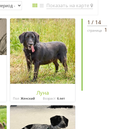
Показать на карте
1
/
14
1
страница
Луна
Пол:
Женский
Возраст:
6 лет