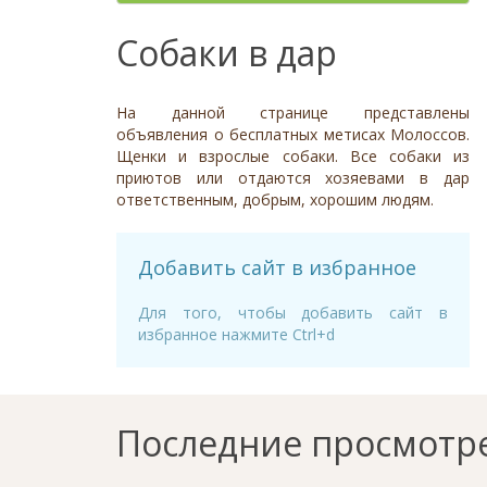
Отношение к детям
- неважно -
Необычный окрас
Средний
Крупный
Да, частично
Рыжий
Доброжелательное
Отдаётся в
Тип
Собаки в дар
Нет
Приучен к поводку
Серый
Равнодушное
- не уточнено -
Семейная
Да
Черный
Может проявить агрессию
Охранник
Нет
На данной странице представлены
Дополнительные цвета
Охотничья
Отношение к кошкам
- неважно -
объявления о бесплатных метисах Молоссов.
Черный
Щенки и взрослые собаки. Все собаки из
Доброжелательное
Дрессировка
приютов или отдаются хозяевами в дар
Белый
Равнодушное
ответственным, добрым, хорошим людям.
Да
Серый
Может проявить агрессию
Нет
Коричневый
Отношение к собакам
- неважно -
Палевый
Добавить сайт в избранное
Доброжелательное
Рыжий
Равнодушное
Для того, чтобы добавить сайт в
Вес (кг)
избранное нажмите Ctrl+d
Может проявить агрессию
0
80
0
3
6
13
19
26
32
38
45
51
58
64
70
77
Последние просмотр