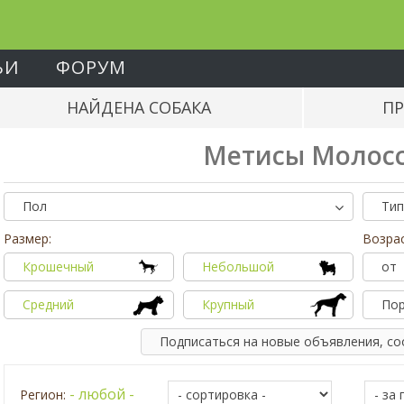
ЬИ
ФОРУМ
НАЙДЕНА СОБАКА
ПР
Метисы Молосс
Пол
Тип
Размер:
Возрас
Крошечный
Небольшой
от
Средний
Крупный
По
Подписаться на новые объявления, с
- любой -
Регион: