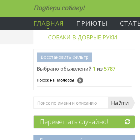
Подбери собаку!
ГЛАВНАЯ
ПРИЮТЫ
СТАТ
СОБАКИ В ДОБРЫЕ РУКИ
Восстановить фильтр
Выбрано объявлений
1
из
5787
Похож на:
Молоссы
Найти
Перемешать случайно!