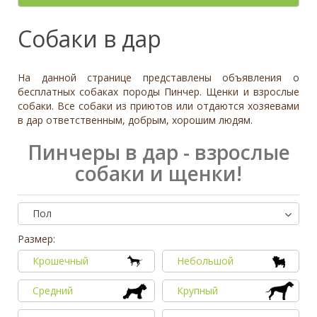
- неважно -
Палевый
Отношение к детям
- неважно -
Необычный окрас
Средний
Крупный
Да, частично
Рыжий
Доброжелательное
Отдаётся в
Тип
Собаки в дар
Нет
Приучен к поводку
Серый
Равнодушное
- не уточнено -
Семейная
Да
Черный
Может проявить агрессию
Охранник
Нет
На данной странице представлены объявления о
Дополнительные цвета
Охотничья
Отношение к кошкам
- неважно -
бесплатных собаках породы Пинчер. Щенки и взрослые
Черный
собаки. Все собаки из приютов или отдаются хозяевами
Доброжелательное
Дрессировка
в дар ответственным, добрым, хорошим людям.
Белый
Равнодушное
Да
Серый
Может проявить агрессию
Пинчеры в дар - взрослые
Нет
Коричневый
собаки и щенки!
Отношение к собакам
- неважно -
Палевый
Доброжелательное
Рыжий
Равнодушное
Пол
Вес (кг)
Может проявить агрессию
0
80
Размер:
Крошечный
Небольшой
0
3
6
10
13
19
26
32
38
45
51
58
64
70
77
Средний
Крупный