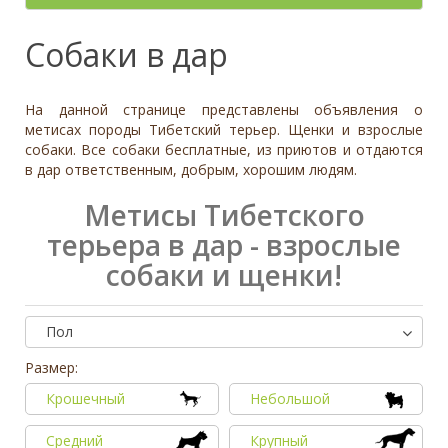
- неважно -
Палевый
Отношение к детям
- неважно -
Необычный окрас
Средний
Крупный
Да, частично
Рыжий
Доброжелательное
Отдаётся в
Тип
Собаки в дар
Нет
Приучен к поводку
Серый
Равнодушное
- не уточнено -
Семейная
Да
Черный
Может проявить агрессию
Охранник
Нет
На данной странице представлены объявления о
Дополнительные цвета
Охотничья
Отношение к кошкам
- неважно -
метисах породы Тибетский терьер. Щенки и взрослые
Черный
собаки. Все собаки бесплатные, из приютов и отдаются
Доброжелательное
Дрессировка
в дар ответственным, добрым, хорошим людям.
Белый
Равнодушное
Да
Серый
Может проявить агрессию
Метисы Тибетского
Нет
Коричневый
терьера в дар - взрослые
Отношение к собакам
- неважно -
Палевый
Доброжелательное
собаки и щенки!
Рыжий
Равнодушное
Вес (кг)
Может проявить агрессию
0
80
Пол
Размер:
0
3
6
10
13
19
26
32
38
45
51
58
64
70
77
Крошечный
Небольшой
Средний
Крупный