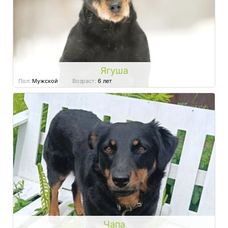
Ягуша
Пол:
Мужской
Возраст:
6 лет
Чапа