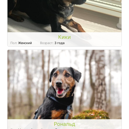
Кики
Пол:
Женский
Возраст:
3 года
Рональд