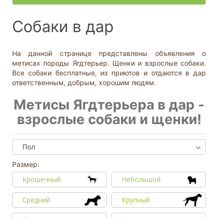
- неважно -
Палевый
Отношение к детям
- неважно -
Необычный окрас
Средний
Крупный
Да, частично
Рыжий
Доброжелательное
Отдаётся в
Тип
Собаки в дар
Нет
Приучен к поводку
Серый
Равнодушное
- не уточнено -
Семейная
Да
Черный
Может проявить агрессию
Охранник
Нет
На данной странице представлены объявления о
Дополнительные цвета
Охотничья
Отношение к кошкам
- неважно -
метисах породы Ягдтерьер. Щенки и взрослые собаки.
Черный
Доброжелательное
Все собаки бесплатные, из приютов и отдаются в дар
Дрессировка
Белый
ответственным, добрым, хорошим людям.
Равнодушное
Да
Серый
Может проявить агрессию
Метисы Ягдтерьера в дар -
Нет
Коричневый
взрослые собаки и щенки!
Отношение к собакам
- неважно -
Палевый
Доброжелательное
Рыжий
Равнодушное
Пол
Вес (кг)
Может проявить агрессию
0
80
Размер:
Крошечный
Небольшой
0
3
6
10
13
19
26
32
38
45
51
58
64
70
77
Средний
Крупный