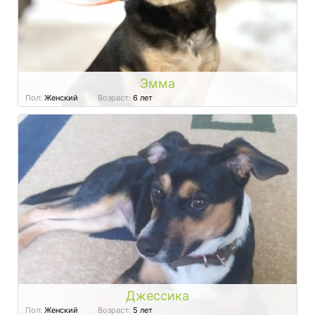
Эмма
Пол:
Женский
Возраст:
6 лет
Джессика
Пол:
Женский
Возраст:
5 лет