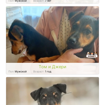
Пол:
Мужской
Возраст:
7 лет
Том и Джери
Пол:
Мужской
Возраст:
1 год