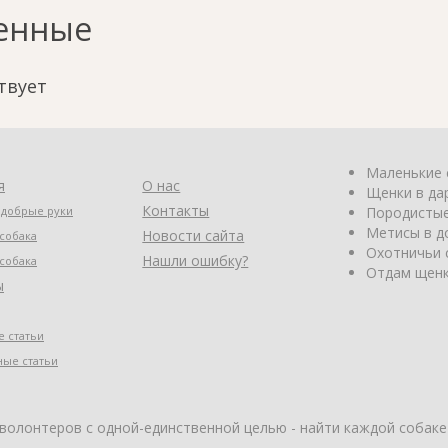
енные
твует
Маленькие 
я
О нас
Щенки в да
Контакты
 добрые руки
Породистые
Метисы в д
Новости сайта
собака
Охотничьи 
Нашли ошибку?
собака
Отдам щенк
ы
 статьи
ные статьи
 волонтеров с одной-единственной целью - найти каждой собаке