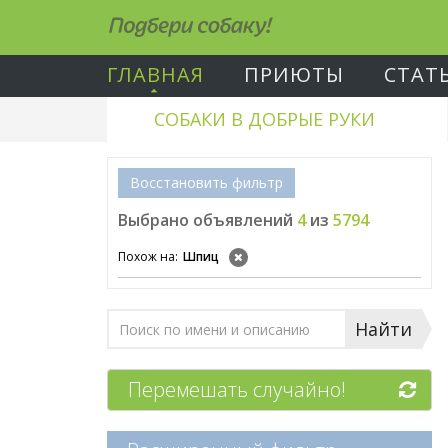
Подбери собаку!
ГЛАВНАЯ
ПРИЮТЫ
СТАТ
СОБАКИ В ДОБРЫЕ РУКИ
Восстановить фильтр
Выбрано объявлений
4
из
5794
Похож на:
Шпиц
Найти
Перемешать случайно!