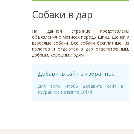
Отношение к детям
- неважно -
Необычный окрас
Средний
Крупный
Да, частично
Рыжий
Доброжелательное
Отдаётся в
Тип
Собаки в дар
Нет
Приучен к поводку
Серый
Равнодушное
- не уточнено -
Семейная
Да
Черный
Может проявить агрессию
Охранник
Нет
На данной странице представлены
Дополнительные цвета
Охотничья
Отношение к кошкам
- неважно -
объявления о метисах породы Шпиц. Щенки и
Черный
взрослые собаки. Все собаки бесплатные, из
Доброжелательное
Дрессировка
приютов и отдаются в дар ответственным,
Белый
Равнодушное
добрым, хорошим людям.
Да
Серый
Может проявить агрессию
Нет
Коричневый
Отношение к собакам
- неважно -
Палевый
Добавить сайт в избранное
Доброжелательное
Рыжий
Равнодушное
Для того, чтобы добавить сайт в
Вес (кг)
избранное нажмите Ctrl+d
Может проявить агрессию
0
80
0
3
6
13
19
26
32
38
45
51
58
64
70
77