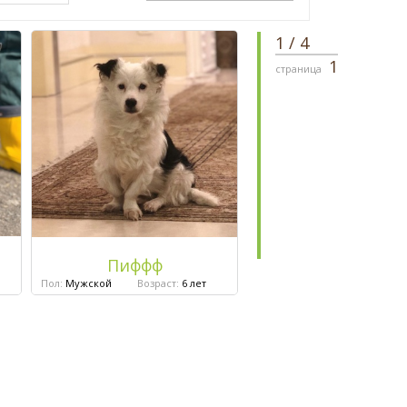
1
/
4
1
страница
Пиффф
Пол:
Мужской
Возраст:
6 лет