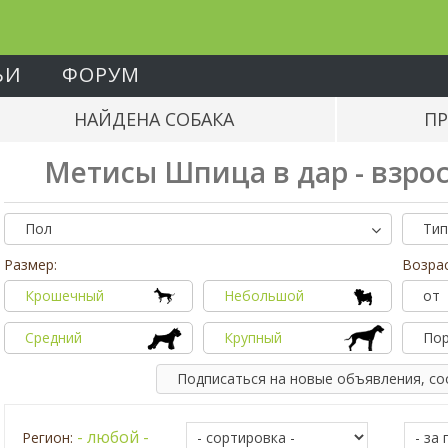
ЬИ
ФОРУМ
НАЙДЕНА СОБАКА
ПР
Метисы Шпица в дар - взро
Пол
Тип
Размер:
Возрас
Крошечный
Небольшой
от
Средний
Крупный
По
Подписаться на новые объявления, с
- любой -
Регион: