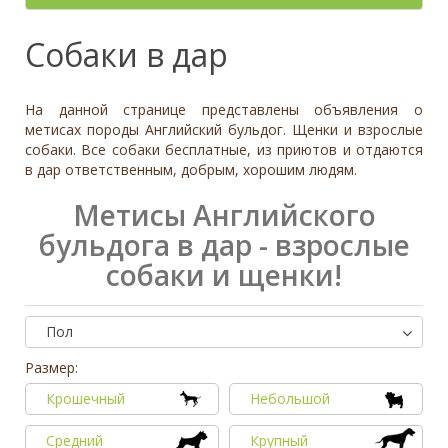
- неважно -
Палевый
Отношение к детям
- неважно -
Необычный окрас
Средний
Крупный
Да, частично
Рыжий
Доброжелательное
Отдаётся в
Тип
Собаки в дар
Нет
Приучен к поводку
Серый
Равнодушное
- не уточнено -
Семейная
Да
Черный
Может проявить агрессию
Охранник
Нет
На данной странице представлены объявления о
Дополнительные цвета
Охотничья
Отношение к кошкам
- неважно -
метисах породы Английский бульдог. Щенки и взрослые
Черный
собаки. Все собаки бесплатные, из приютов и отдаются
Доброжелательное
Дрессировка
в дар ответственным, добрым, хорошим людям.
Белый
Равнодушное
Да
Серый
Может проявить агрессию
Метисы Английского
Нет
Коричневый
бульдога в дар - взрослые
Отношение к собакам
- неважно -
Палевый
Доброжелательное
собаки и щенки!
Рыжий
Равнодушное
Вес (кг)
Может проявить агрессию
0
80
Пол
Размер:
0
3
6
10
13
19
26
32
38
45
51
58
64
70
77
Крошечный
Небольшой
Средний
Крупный