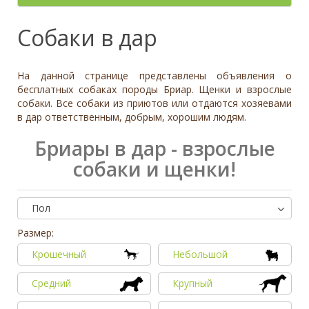
- неважно -
Палевый
Отношение к детям
- неважно -
Необычный окрас
Средний
Крупный
Да, частично
Рыжий
Доброжелательное
Отдаётся в
Тип
Собаки в дар
Нет
Приучен к поводку
Серый
Равнодушное
- не уточнено -
Семейная
Да
Черный
Может проявить агрессию
Охранник
Нет
На данной странице представлены объявления о
Дополнительные цвета
Охотничья
Отношение к кошкам
- неважно -
бесплатных собаках породы Бриар. Щенки и взрослые
Черный
собаки. Все собаки из приютов или отдаются хозяевами
Доброжелательное
Дрессировка
в дар ответственным, добрым, хорошим людям.
Белый
Равнодушное
Да
Серый
Может проявить агрессию
Бриары в дар - взрослые
Нет
Коричневый
собаки и щенки!
Отношение к собакам
- неважно -
Палевый
Доброжелательное
Рыжий
Равнодушное
Пол
Вес (кг)
Может проявить агрессию
0
80
Размер:
Крошечный
Небольшой
0
3
6
10
13
19
26
32
38
45
51
58
64
70
77
Средний
Крупный