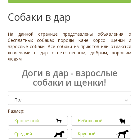
- неважно -
Палевый
Отношение к детям
- неважно -
Необычный окрас
Средний
Крупный
Да, частично
Рыжий
Доброжелательное
Отдаётся в
Тип
Собаки в дар
Нет
Приучен к поводку
Серый
Равнодушное
- не уточнено -
Семейная
Да
Черный
Может проявить агрессию
Охранник
Нет
На данной странице представлены объявления о
Дополнительные цвета
Охотничья
Отношение к кошкам
- неважно -
бесплатных собаках породы Кане Корсо. Щенки и
Черный
взрослые собаки. Все собаки из приютов или отдаются
Доброжелательное
Дрессировка
хозяевами в дар ответственным, добрым, хорошим
Белый
Равнодушное
людям.
Да
Серый
Может проявить агрессию
Нет
Коричневый
Доги в дар - взрослые
Отношение к собакам
- неважно -
Палевый
собаки и щенки!
Доброжелательное
Рыжий
Равнодушное
Вес (кг)
Может проявить агрессию
Пол
0
80
Размер:
0
3
6
10
13
19
26
32
38
45
51
58
64
70
77
Крошечный
Небольшой
Средний
Крупный